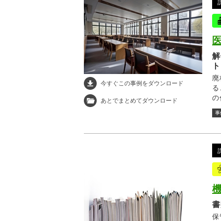
解
ト
廃
今すぐこの事例をダウンロード
る
の
あとでまとめてダウンロード
処
事
な
書
保