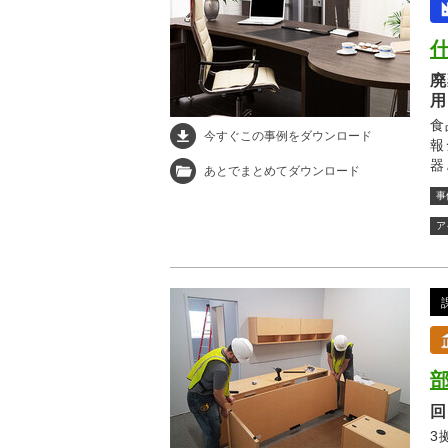
廃
用
食
今すぐこの事例をダウンロード
報
器
あとでまとめてダウンロード
処
事
ア
回
3