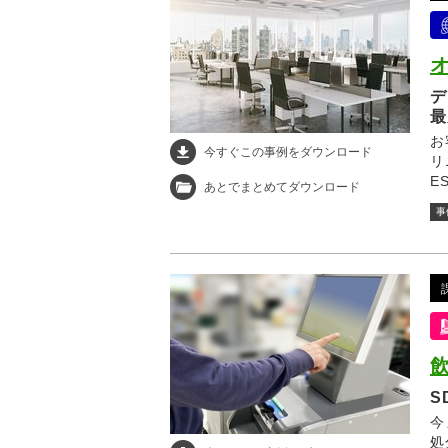
デ
最
お
今すぐこの事例をダウンロード
リ
E
あとでまとめてダウンロード
廃
事
る
S
今
処