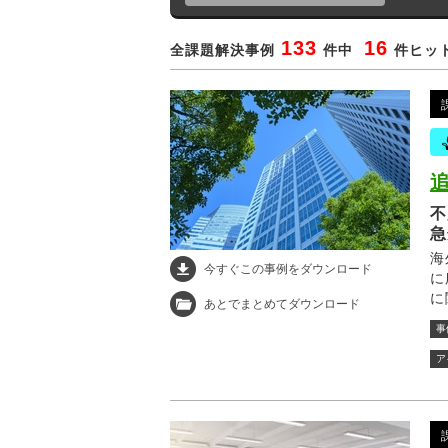
133
16
全課題解決事例
件中
件ヒット
不
急
海
今すぐこの事例をダウンロード
に
に
あとでまとめてダウンロード
が
事
内
削
ア