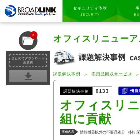
セキュリティ体制
事
SECURITY
BU
0
オフィスリニューア
まとめてダウンロード
未選択
課題解決事例
不用品回収サービス
0133
情報
課題解決事例
オフィスリニ
組に貢献
事例内容
情報機器以外の不要品処分
移転,