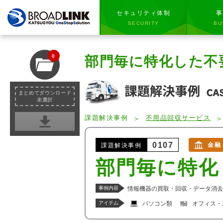
セキュリティ体制
事
SECURITY
BU
0
部門毎に特化した不
まとめてダウンロード
未選択
課題解決事例
不用品回収サービス
0107
金融
課題解決事例
部門毎に特化
事例内容
情報機器の買取・回収・データ消去
アイテム
パソコン類
オフィス・