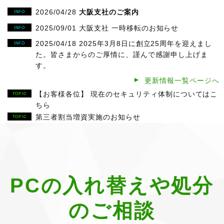
2026/04/28
大阪支社のご案内
2025/09/01
大阪支社 一時移転のお知らせ
2025/04/18
2025年3月8日に創立25周年を迎えまし
た。皆さまからのご厚情に、謹んで感謝申し上げま
す。
更新情報一覧ページへ
2025/04/17
職種別 採用情報を掲載しました。
【お客様各位】 現在のセキュリティ体制についてはこ
2024/12/16
2024年12月31日(火)～2025年1月5日
ちら
(日)は冬季休暇をいただいております。1月6日(月)よ
第三者割当増資実施のお知らせ
り通常営業となります
2024/07/09
「リユース・リサイクルによるCO2削減
効果報告書」等の事例を公開しました。事例132、13
3、134。
2024/04/24
ヤフーオークション「 BEST STORE AW
PCの入れ替えや処分
ARDS 2023 」にて PC、スマホ部門 第3位を受賞しま
した。
のご相談
2023/11/10
早稲田大学オープン・イノベーション・
フォーラム2023にゴールドスポンサーとして協賛しま