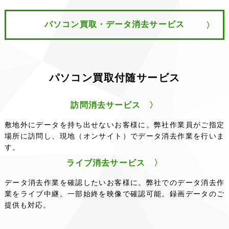
2020/12/23
当社のあゆみ（沿革）ページの内容が更
新されました。
パソコン買取・データ消去サービス
2020/11/04
課題解決事例ページの内容がリニューア
ルされました。
2020/10/05
パソコン買取サービスページの内容がリ
パソコン買取付随サービス
ニューアルされました。
2020/08/27
【お客様各位】情報機器リユース業界初_
データ消去作業のライブ映像配信サービスを開始。
訪問消去サービス 〉
2020/08/24
データ消去作業をライブ映像で確認でき
敷地外にデータを持ち出せないお客様に。弊社作業員がご指定
る「ライブ消去サービス」のページをアップしまし
場所に訪問し、現地（オンサイト）でデータ消去作業を行いま
た。
す。
ライブ消去サービス 〉
データ消去作業を確認したいお客様に。弊社でのデータ消去作
業をライブ中継。一部始終を映像で確認可能。録画データのご
提供も対応。