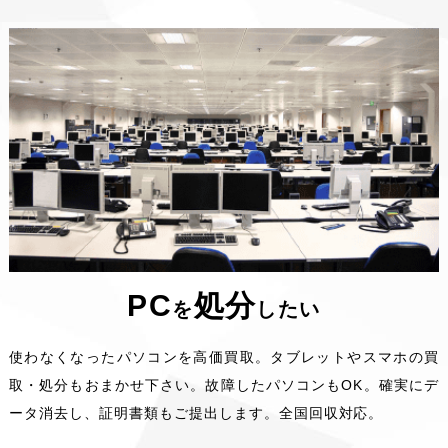
した。
2023/08/03
2023年8月11日(金)～2023年8月15日
(火)は夏季休暇をいただいております
2023/07/19
課題解決事例集に事例を公開しました。
事例130、131。
2023/06/12
課題解決事例集に事例を公開しました。
事例128、129。
2022/12/26
2022年12月31日(土)～2023年1月3日
(火)は冬季休暇をいただいております
2021/09/30
【報道関係者/お客様各位】オフィス家具
のサブスクサービス「オフィスク」プレスリリース。
PC
処分
を
したい
2021/09/15
【新サービス】オフィス家具のサブスク
サービス「オフィスク」を始めました。
使わなくなったパソコンを高価買取。タブレットやスマホの買
2021/04/19
無料オンライン相談室を新規開設しまし
取・処分もおまかせ下さい。故障したパソコンもOK。確実にデ
た。
ータ消去し、証明書類もご提出します。全国回収対応。
2021/03/10
当社サービス内容をすぐに確認できる
「サービス活用マップ」が公開されました。