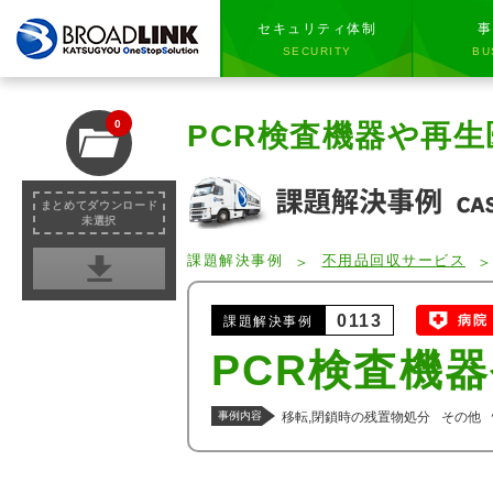
セキュリティ体制
事
SECURITY
BU
0
PCR検査機器や再
まとめてダウンロード
未選択
課題解決事例
不用品回収サービス
0113
病院
課題解決事例
PCR検査機
事例内容
移転,閉鎖時の残置物処分
その他