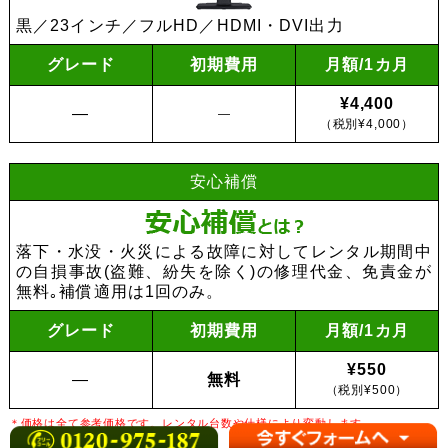
黒／23インチ／フルHD／HDMI・DVI出力
グレード
初期費用
月額/1カ月
¥4,400
―
―
（税別¥4,000）
安心補償
落下・水没・火災による故障に対してレンタル期間中
の自損事故(盗難、紛失を除く)の修理代金、免責金が
無料｡補償適用は1回のみ。
グレード
初期費用
月額/1カ月
¥550
―
無料
（税別¥500）
＊価格は全て参考価格です。レンタル台数や仕様により変動します。