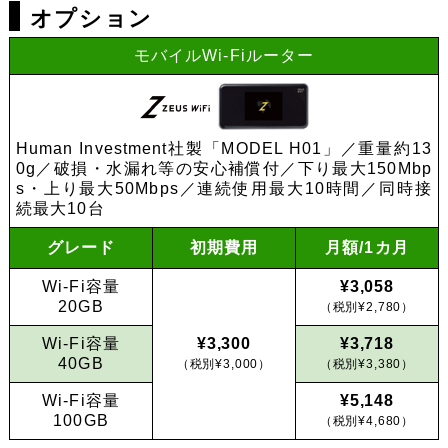
オプション
モバイルWi-Fiルーター
Human Investment社製「MODEL H01」／重量約13
0g／破損・水漏れ等の安心補償付／下り最大150Mbp
s・上り最大50Mbps／連続使用最大10時間／同時接
続最大10台
グレード
初期費用
月額/1カ月
Wi-Fi容量
¥3,058
20GB
（税別¥2,780）
Wi-Fi容量
¥3,300
¥3,718
40GB
（税別¥3,000）
（税別¥3,380）
Wi-Fi容量
¥5,148
100GB
（税別¥4,680）