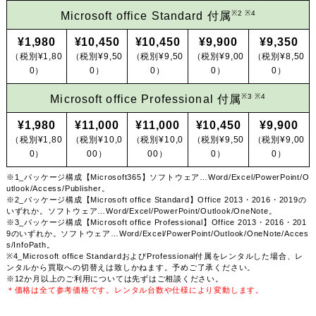
※2 ※4
Microsoft office Standard 付属
¥1,980
¥10,450
¥10,450
¥9,900
¥9,350
（税別¥1,80
（税別¥9,50
（税別¥9,50
（税別¥9,00
（税別¥8,50
0）
0）
0）
0）
0）
※3 ※4
Microsoft office Professional 付属
¥1,980
¥11,000
¥11,000
¥10,450
¥9,900
（税別¥1,80
（税別¥10,0
（税別¥10,0
（税別¥9,50
（税別¥9,00
0）
00）
00）
0）
0）
※1_パッケージ構成【Microsoft365】ソフトウェア…Word/Excel/PowerPoint/O
utlook/Access/Publisher。
※2_パッケージ構成【Microsoft office Standard】Office 2013・2016・2019の
いずれか。ソフトウェア…Word/Excel/PowerPoint/Outlook/OneNote。
※3_パッケージ構成【Microsoft office Professional】Office 2013・2016・201
9のいずれか。ソフトウェア…Word/Excel/PowerPoint/Outlook/OneNote/Acces
s/InfoPath。
※4_Microsoft office StandardおよびProfessional付属をレンタルした場合、レ
ンタルから買取への切替えは致しかねます。予めご了承ください。
※12か月以上のご利用については先ずはご相談ください。
＊価格は全て参考価格です。レンタル台数や仕様により変動します。