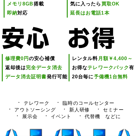
メモリ8GB
搭載
気に入ったら
買取OK
即納
対応
延長はお電話1本
修理費0円
の安心補償
レンタル料
月額￥4,400～
返却後は
完全データ消去
お得な
テレワークパック
有
データ消去証明書
発行可能
20台毎に
予備機1台無料
テレワーク
臨時のコールセンター
アウトソーシング
新人研修
セミナー
展示会
イベント
代替機 などに