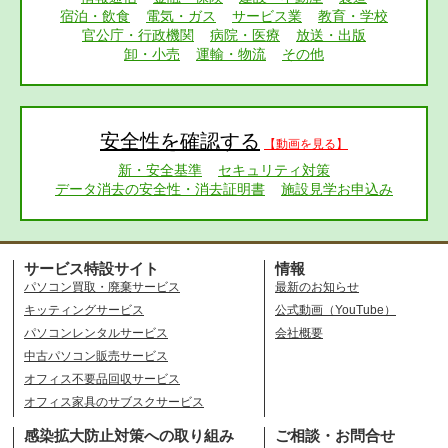
宿泊・飲食
電気・ガス
サービス業
教育・学校
官公庁・行政機関
病院・医療
放送・出版
卸・小売
運輸・物流
その他
安全性を確認する
【動画を見る】
新・安全基準
セキュリティ対策
データ消去の安全性・消去証明書
施設見学お申込み
サービス特設サイト
情報
パソコン買取・廃棄サービス
最新のお知らせ
キッティングサービス
公式動画（YouTube）
パソコンレンタルサービス
会社概要
中古パソコン販売サービス
オフィス不要品回収サービス
オフィス家具のサブスクサービス
感染拡大防止対策への取り組み
ご相談・お問合せ