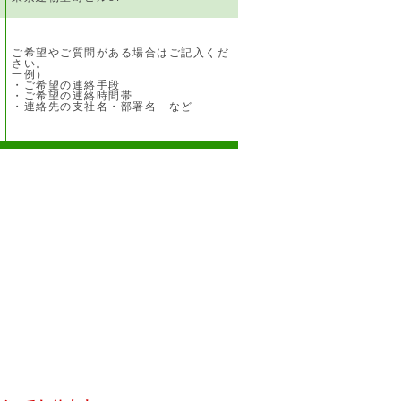
ご希望やご質問がある場合はご記入くだ
さい。
一例）
・ご希望の連絡手段
・ご希望の連絡時間帯
・連絡先の支社名・部署名 など