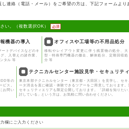
返し連絡（電話・メール）をご希望の方は、下記フォームより
さい。（複数選択OK）
情報機器の導入
オフィスや工場等の不用品処分
マートデバイスなどのキ
移転やレイアウト変更に伴う残置物の処分、大
ング、入替えの諸作業、
型・特殊専門機器の撤去、解体処分、定期回収処
ンタル 等
分 等
テクニカルセンター施設見学・セキュリテ
DD等の
東京本部テクニカルセンター（東京都・大田区）を見学し、セキ
ービス。
ータ消去を直に確認・体験できるツアーをご用意しております。
にお問い
セキュリティエリアも限定公開しております。「詳細を知りたい
討している」という方は、お気軽に問い合わせください。
入力欄にご入力ください