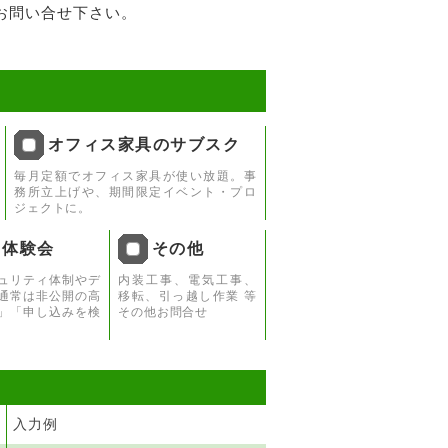
お問い合せ下さい。
オフィス家具のサブスク
毎月定額でオフィス家具が使い放題。事
務所立上げや、期間限定イベント・プロ
ジェクトに。
ィ体験会
その他
ュリティ体制やデ
内装工事、電気工事、
通常は非公開の高
移転、引っ越し作業 等
」「申し込みを検
その他お問合せ
入力例