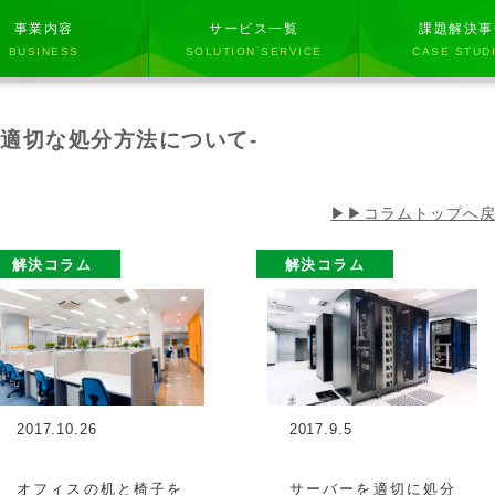
事業内容
サービス一覧
課題解決事
BUSINESS
SOLUTION SERVICE
CASE STUD
の適切な処分方法について-
▶▶コラムトップへ
解決コラム
解決コラム
2017.10.26
2017.9.5
オフィスの机と椅子を
サーバーを適切に処分