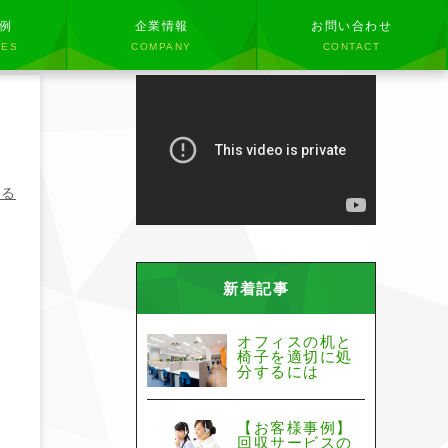
例
企業情報
お問い合わせ
IES
COMPANY
CONTACT
戻る
新着記事
オフィスの机と
椅子を適切に処
分するには
【お客様事例】
回収サービスの