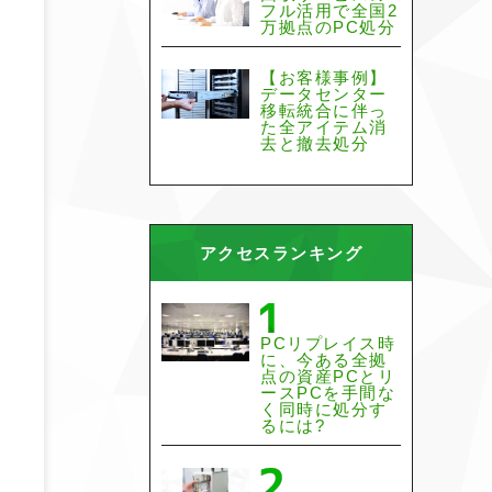
フル活用で全国2
万拠点のPC処分
【お客様事例】
データセンター
移転統合に伴っ
た全アイテム消
去と撤去処分
アクセスランキング
PCリプレイス時
に、今ある全拠
点の資産PCとリ
ースPCを手間な
く同時に処分す
るには?