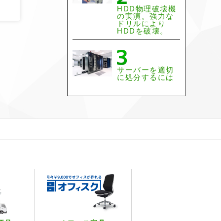
HDD物理破壊機
の実演。強力な
ドリルにより
HDDを破壊。
サーバーを適切
に処分するには