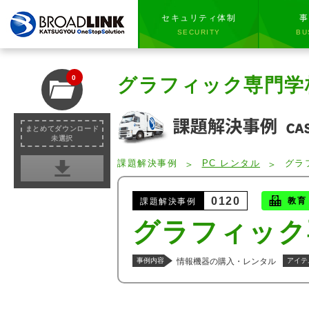
セキュリティ体制
事
SECURITY
BU
0
グラフィック専門学
まとめてダウンロード
未選択
課題解決事例
PC レンタル
グラ
0120
教育
課題解決事例
グラフィック
事例内容
情報機器の購入・レンタル
アイテ