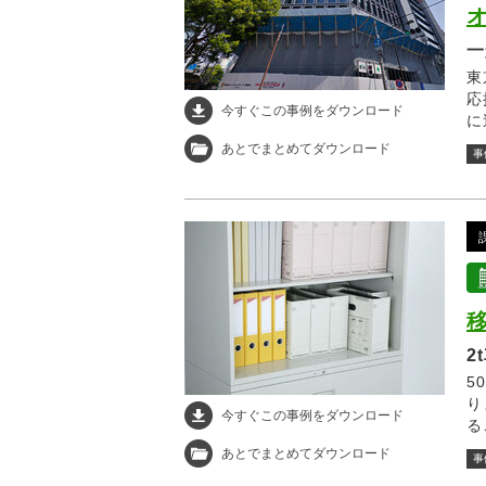
一
東
応
今すぐこの事例をダウンロード
に
あとでまとめてダウンロード
事
2
5
り
今すぐこの事例をダウンロード
る
で
あとでまとめてダウンロード
事