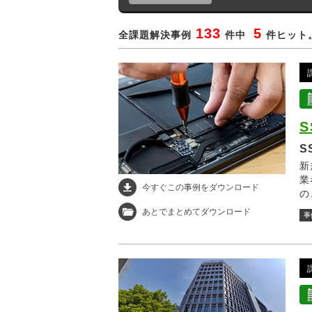
133
5
全課題解決事例
件中
件ヒット。
S
新
業
今すぐこの事例をダウンロード
の
書
あとでまとめてダウンロード
事
内
提