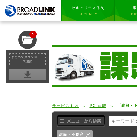
セキュリティ体制
事
SECURITY
BU
0
まとめてダウンロード
未選択
サービス案内
PC 買取
「建設・
建設・不動産