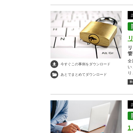
リ
管
全
今すぐこの事例をダウンロード
い
り
あとでまとめてダウンロード
管
事
す