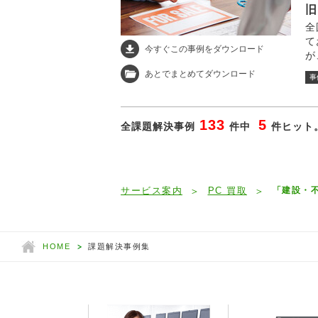
旧
全
て
今すぐこの事例をダウンロード
が
な
あとでまとめてダウンロード
事
133
5
全課題解決事例
件中
件ヒット。
サービス案内
PC 買取
「建設・
HOME
課題解決事例集