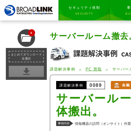
セキュリティ体制
事
SECURITY
BU
0
サーバールーム撤去
まとめてダウンロード
未選択
課題解決事例
PC 買取
サーバー
0089
金融
課題解決事例
サーバールー
体搬出。
事例内容
情報機器の訪問（オンサイト）作業